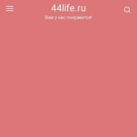
Перейти
44life.ru
к
контенту
Вам у нас понравится!