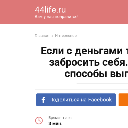
Перейти
44life.ru
к
контенту
Вам у нас понравится!
Главная
»
Интересное
Если с деньгами 
забросить себя
способы выг
Поделиться на Facebook
Время чтения
3 мин.