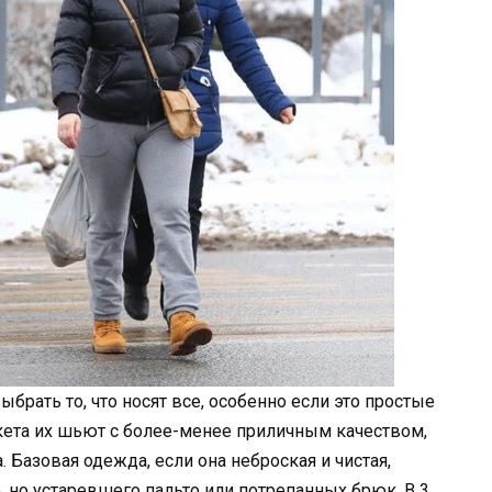
рать то, что носят все, особенно если это простые
кета их шьют с более-менее приличным качеством,
 Базовая одежда, если она неброская и чистая,
 но устаревшего пальто или потрепанных брюк. В 3