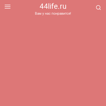
Перейти
44life.ru
к
контенту
Вам у нас понравится!