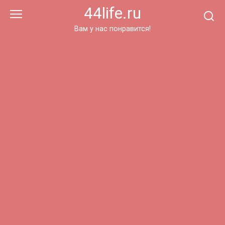
Перейти
44life.ru
к
контенту
Вам у нас понравится!