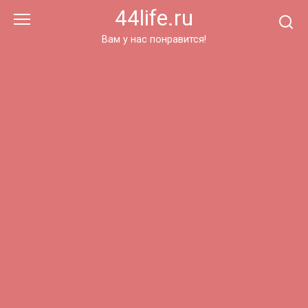
Перейти
44life.ru
к
контенту
Вам у нас понравится!