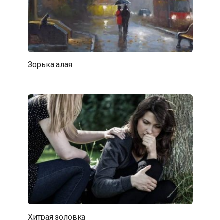
Зорька алая
Хитрая золовка