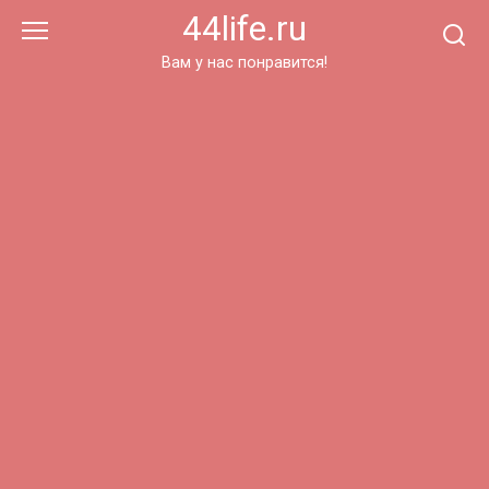
Перейти
44life.ru
к
контенту
Вам у нас понравится!