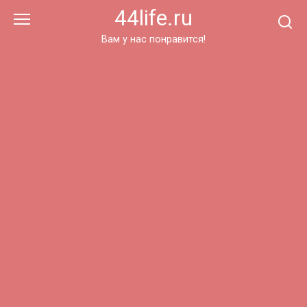
Перейти
44life.ru
к
контенту
Вам у нас понравится!