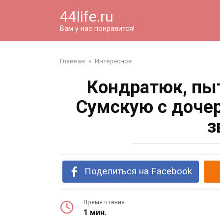
Перейти
44life.ru
к
контенту
Вам у нас понравится!
Главная
»
Интересное
Кондратюк, пы
Сумскую с дочер
з
Поделиться на Facebook
Время чтения
1 мин.