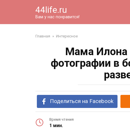
Перейти
44life.ru
к
контенту
Вам у нас понравится!
Главная
»
Интересное
Мама Илона
фотографии в бо
разв
Поделиться на Facebook
Время чтения
1 мин.