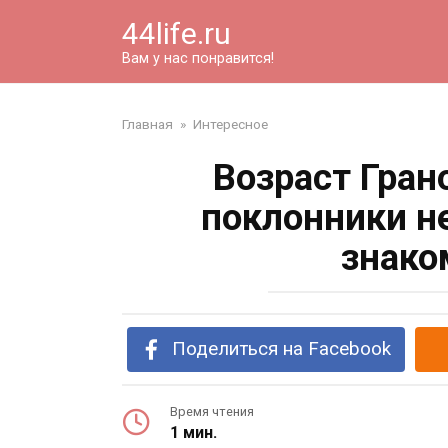
Перейти
44life.ru
к
контенту
Вам у нас понравится!
Главная
»
Интересное
Возраст Гран
поклонники н
знако
Поделиться на Facebook
Время чтения
1 мин.