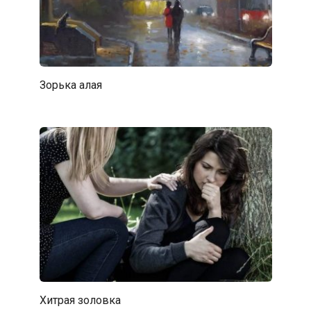
Зорька алая
Хитрая золовка