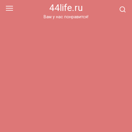
Перейти
44life.ru
к
контенту
Вам у нас понравится!