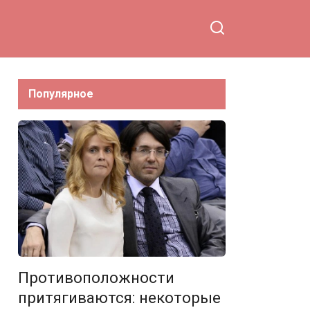
любительница погоды в
доме
Популярное
Противоположности
притягиваются: некоторые