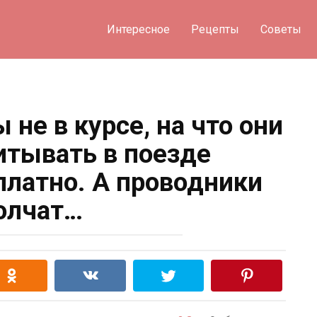
Интересное
Рецепты
Советы
не в курсе, на что они
итывать в поезде
латно. А проводники
олчат…