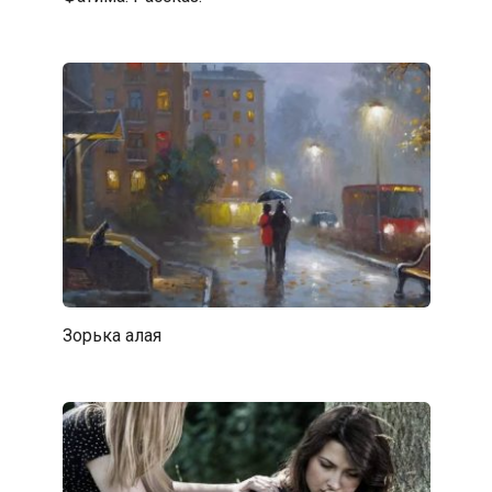
Зорька алая