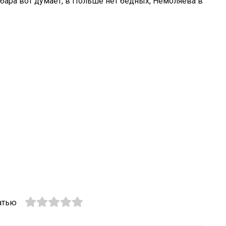
рбара вот думает, в Польше нет бедных, Немоляева в
атью