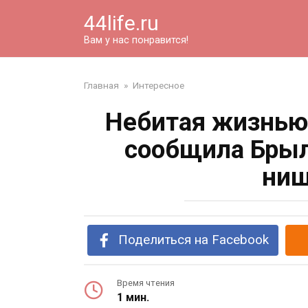
Перейти
44life.ru
к
контенту
Вам у нас понравится!
Главная
»
Интересное
Небитая жизнью
сообщила Брыл
нищ
Поделиться на Facebook
Время чтения
1 мин.