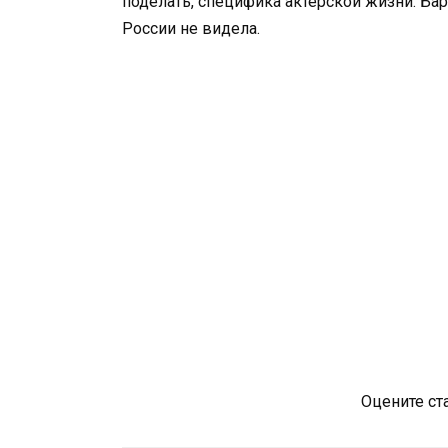
поделать, специфика актерской жизни. Ба
России не видела.
Оцените ст