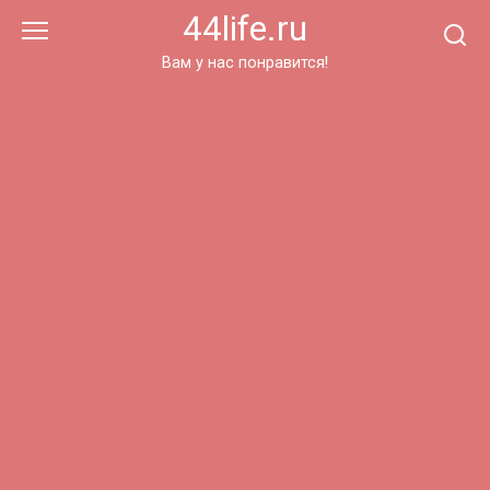
Перейти
44life.ru
к
контенту
Вам у нас понравится!