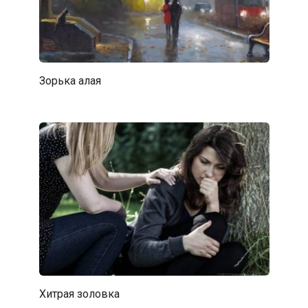
Зорька алая
Хитрая золовка