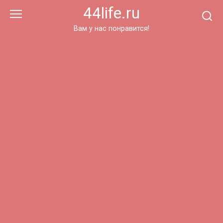
Перейти
44life.ru
к
контенту
Вам у нас понравится!