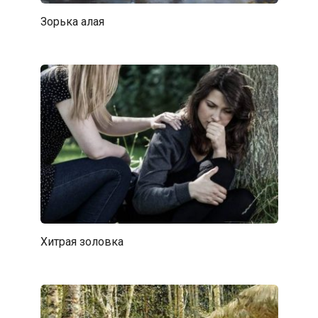
Зорька алая
Хитрая золовка