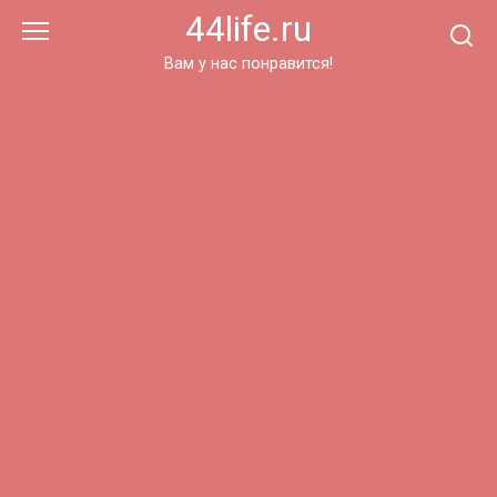
Перейти
44life.ru
к
контенту
Вам у нас понравится!