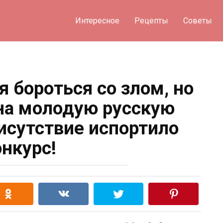
Интересное
Рецепты
Советы
я бороться со злом, но
 на молодую русскую
рисутствие испортило
онкурс!