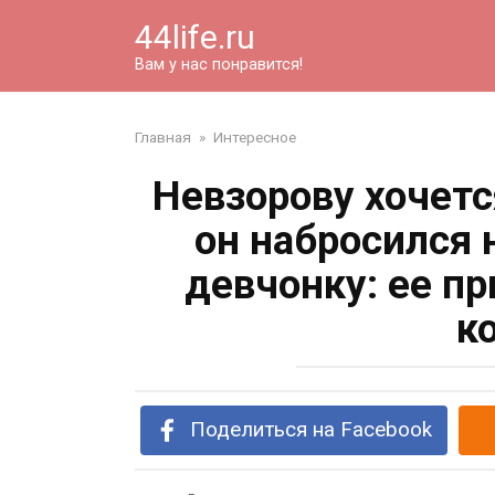
Перейти
44life.ru
к
контенту
Вам у нас понравится!
Главная
»
Интересное
Невзорову хочетс
он набросился
девчонку: ее п
к
Поделиться на Facebook