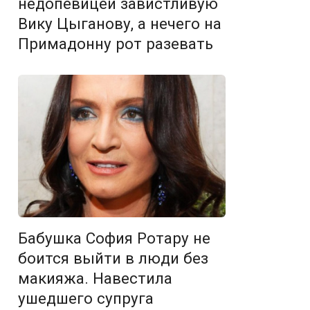
недопевицей завистливую
Вику Цыганову, а нечего на
Примадонну рот разевать
Бабушка София Ротару не
боится выйти в люди без
макияжа. Навестила
ушедшего супруга