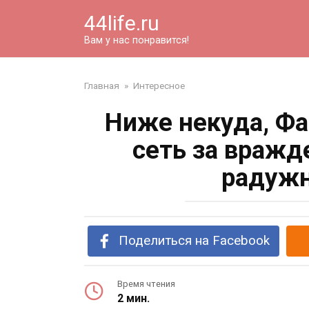
Перейти
44life.ru
к
контенту
Вам у нас понравится!
Главная
»
Интересное
Ниже некуда, Фа
сеть за вражд
радужн
Поделиться на Facebook
Время чтения
2 мин.