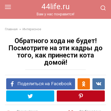
Перейти
44life.ru
к
контенту
Вам у нас понравится!
Главная
»
Интересное
Обратного хода не будет!
Посмотрите на эти кадры до
того, как принести кота
домой!
Поделиться на Facebook