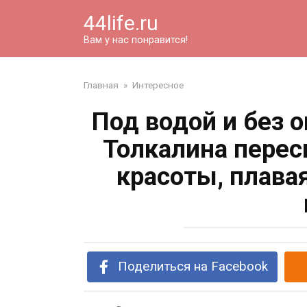
Перейти
44life.ru
к
контенту
Вам у нас понравится!
Главная
»
Интересное
Под водой и без 
Толкалина перес
красоты, плава
Поделиться на Facebook