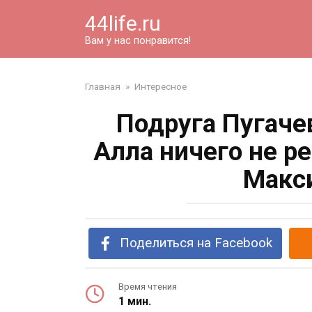
Перейти
44life.ru
к
контенту
Вам у нас понравится!
Главная
»
Интересное
Подруга Пугаче
Алла ничего не ре
Макс
Поделиться на Facebook
Время чтения
1 мин.