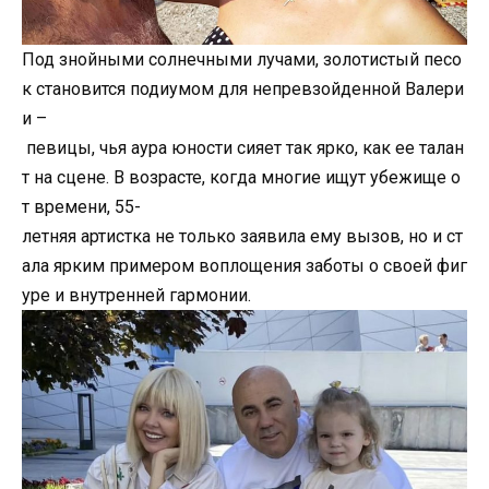
Под знойными солнечными лучами, золотистый песо
к становится подиумом для непревзойденной Валери
и –
певицы, чья аур
a
юности сияет так ярко, как ее талан
т на сцене. В возрасте, когда многие ищут убежище о
т времени, 55-
летняя артистка не только заявила ему вызов, но и ст
ала ярким примером воплощения заботы о своей фиг
уре и внутренней гармонии.