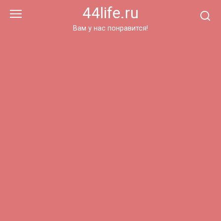
Перейти
44life.ru
к
контенту
Вам у нас понравится!