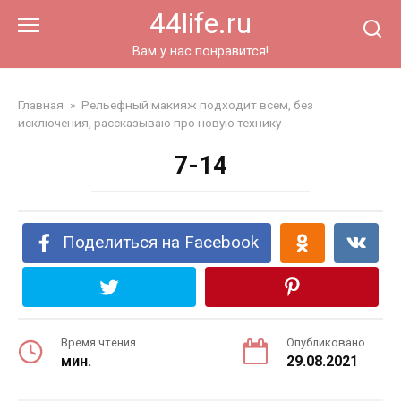
Перейти
44life.ru
к
контенту
Вам у нас понравится!
Главная
»
Рельефный макияж подходит всем, без
исключения, рассказываю про новую технику
7-14
Поделиться на Facebook
Время чтения
Опубликовано
мин.
29.08.2021