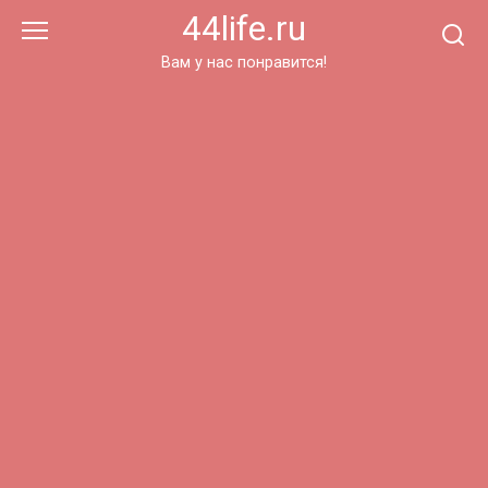
Перейти
44life.ru
к
контенту
Вам у нас понравится!