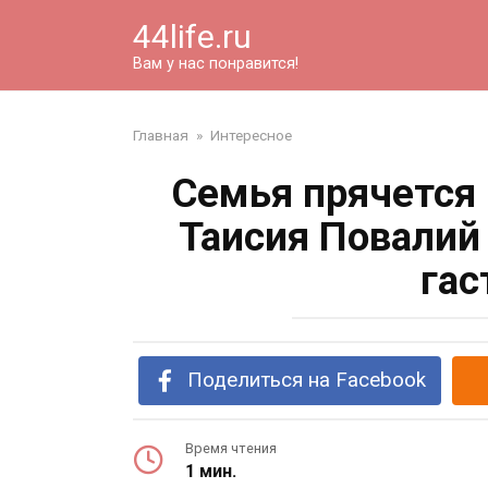
Перейти
44life.ru
к
контенту
Вам у нас понравится!
Главная
»
Интересное
Семья прячется 
Таисия Повалий
гас
Поделиться на Facebook
Время чтения
1 мин.