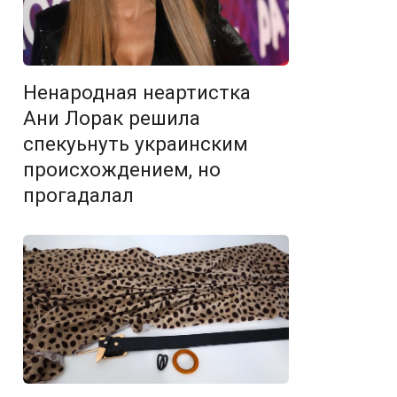
Ненародная неартистка
Ани Лорак решила
спекуьнуть украинским
происхождением, но
прогадалал