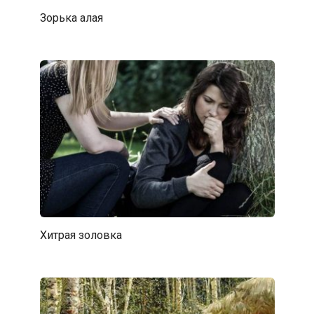
Зорька алая
Хитрая золовка