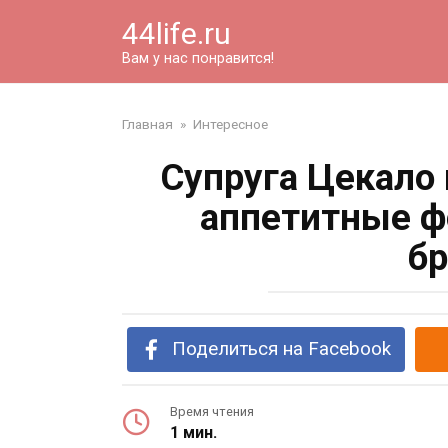
Перейти
44life.ru
к
контенту
Вам у нас понравится!
Главная
»
Интересное
Супруга Цекало
аппетитные ф
бр
Поделиться на Facebook
Время чтения
1 мин.