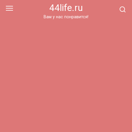
Перейти
44life.ru
к
контенту
Вам у нас понравится!