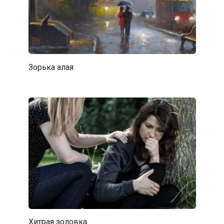
Зорька алая
Хитрая золовка