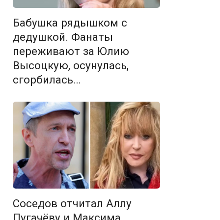
Бабушка рядышком с
дедушкой. Фанаты
переживают за Юлию
Высоцкую, осунулась,
сгорбилась…
Соседов отчитал Аллу
Пугачёву и Максима