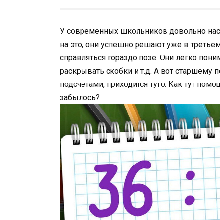
У современных школьников довольно нас
на это, они успешно решают уже в третье
справляться гораздо позе. Они легко пон
раскрывать скобки и т.д. А вот старшему 
подсчетами, приходится туго. Как тут пом
забылось?