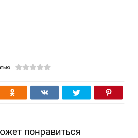
атью
ожет понравиться