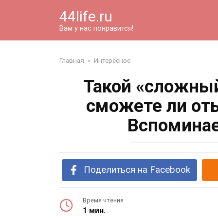
Перейти
44life.ru
к
контенту
Вам у нас понравится!
Главная
»
Интересное
Такой «сложный
сможете ли от
Вспоминае
Поделиться на Facebook
Время чтения
1 мин.