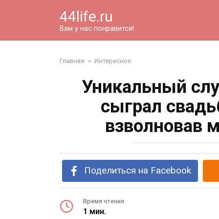
Перейти
44life.ru
к
контенту
Вам у нас понравится!
Главная
»
Интересное
Уникальный слу
сыграл свадь
взволновав 
Поделиться на Facebook
Время чтения
1 мин.