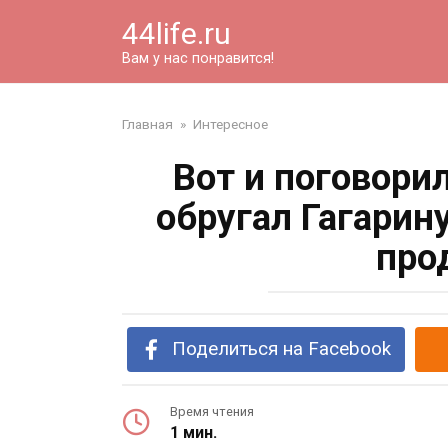
Перейти
44life.ru
к
контенту
Вам у нас понравится!
Главная
»
Интересное
Вот и поговори
обругал Гагарин
про
Поделиться на Facebook
Время чтения
1 мин.