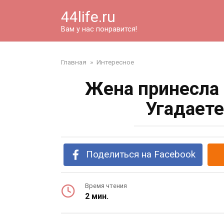
Перейти
44life.ru
к
контенту
Вам у нас понравится!
Главная
»
Интересное
Жена принесла 
Угадаете
Поделиться на Facebook
Время чтения
2 мин.