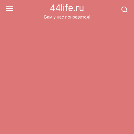
Перейти
44life.ru
к
контенту
Вам у нас понравится!