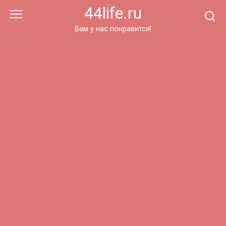
Перейти
44life.ru
к
контенту
Вам у нас понравится!