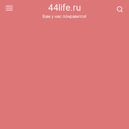
Перейти
44life.ru
к
контенту
Вам у нас понравится!