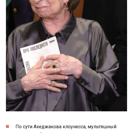
По сути Ахеджакова клоунесса, мультяшный