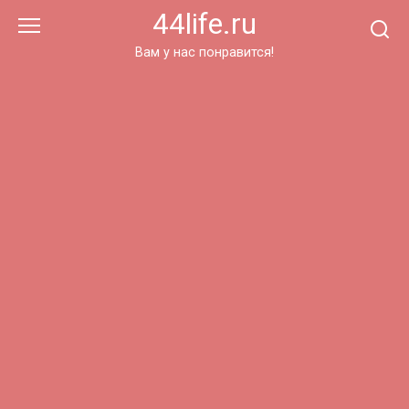
Перейти
44life.ru
к
контенту
Вам у нас понравится!