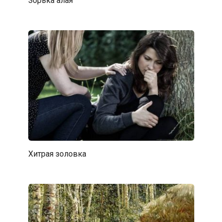
Зорька алая
Хитрая золовка