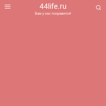
Перейти
44life.ru
к
контенту
Вам у нас понравится!