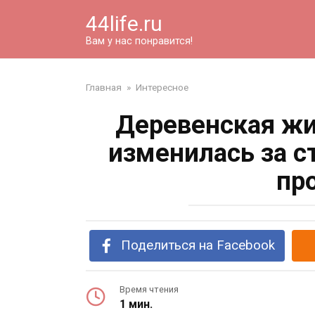
Перейти
44life.ru
к
контенту
Вам у нас понравится!
Главная
»
Интересное
Деревенская жи
изменилась за с
пр
Поделиться на Facebook
Время чтения
1 мин.