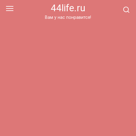
Перейти
44life.ru
к
контенту
Вам у нас понравится!