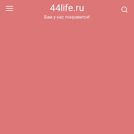
Перейти
44life.ru
к
контенту
Вам у нас понравится!