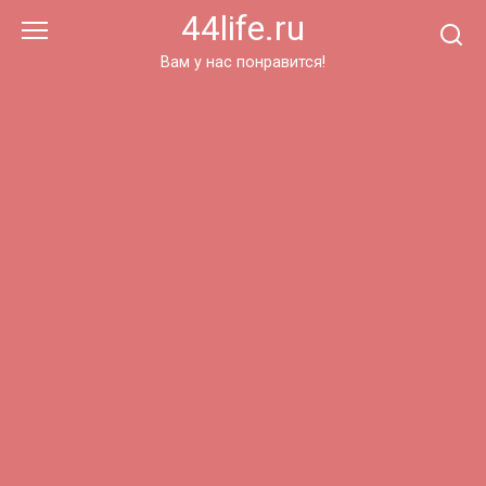
Перейти
44life.ru
к
контенту
Вам у нас понравится!