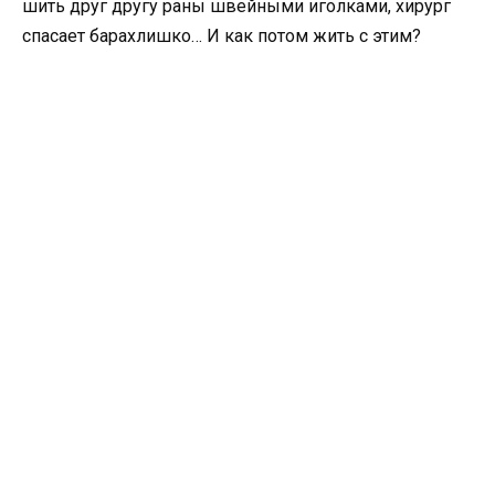
шить друг другу раны швейными иголками, хирург
спасает барахлишко… И как потом жить с этим?