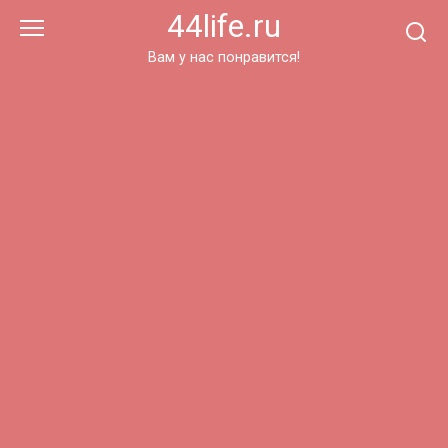
Перейти
44life.ru
к
контенту
Вам у нас понравится!