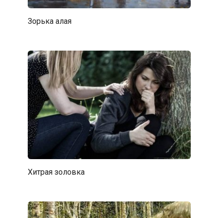
Зорька алая
Хитрая золовка