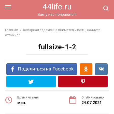
Перейти
44life.ru
к
контенту
Вам у нас понравится!
Главная
»
Коварная задачка на внимательность, найдете
отличие?
fullsize-1-2
Поделиться на Facebook
Время чтения
Опубликовано
мин.
24.07.2021