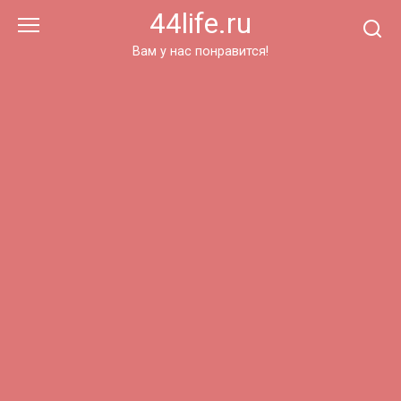
Перейти
44life.ru
к
контенту
Вам у нас понравится!