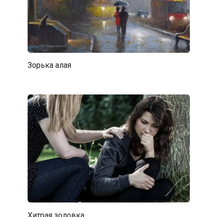
Зорька алая
Хитрая золовка