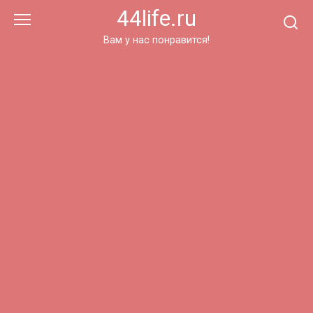
Перейти
44life.ru
к
контенту
Вам у нас понравится!