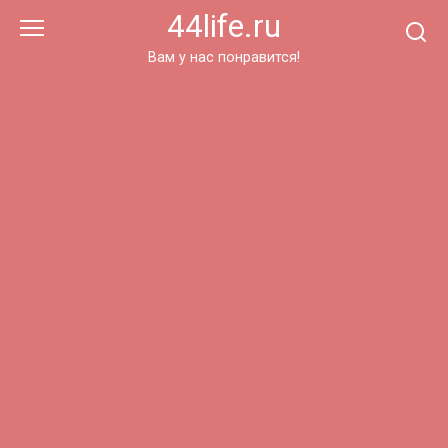
Перейти
44life.ru
к
контенту
Вам у нас понравится!